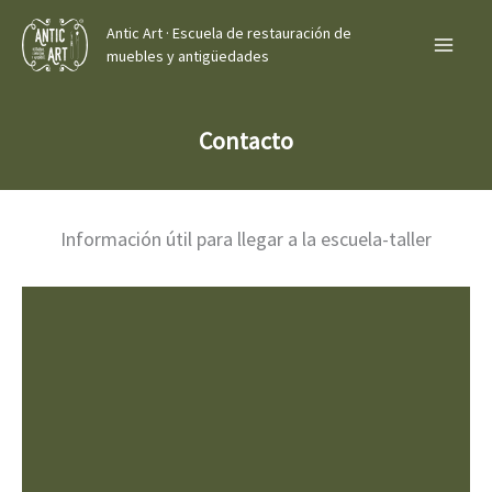
Ir
Antic Art · Escuela de restauración de
al
muebles y antigüedades
contenido
Contacto
Información útil para llegar a la escuela-taller